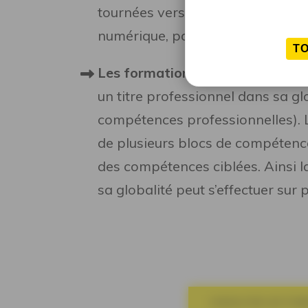
tournées vers le métier, et les év
numérique, par exemple).
T
Les formations qualifiantes élig
un titre professionnel dans sa gl
compétences professionnelles). Le
de plusieurs blocs de compétence
des compétences ciblées. Ainsi la
sa globalité peut s’effectuer sur 
CONSULTER LES FOR