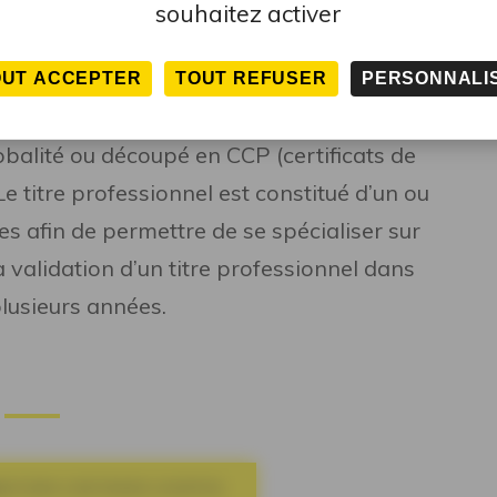
souhaitez activer
olutions du métier (intégration du
OUT ACCEPTER
TOUT REFUSER
PERSONNALI
ibles au CPF :
Proposer la formation à
obalité ou découpé en CCP (certificats de
 titre professionnel est constitué d’un ou
s afin de permettre de se spécialiser sur
 validation d’un titre professionnel dans
plusieurs années.
MATIONS CONTINUES COURTES