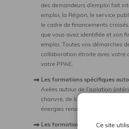
des demandeurs d’emploi fait int
emploi, la Région, le service publ
le cadre de financements croisés.
que vous avez identifiée et son fi
emploi. Toutes vos démarches de
collaboration étroite avec votre 
votre
PPAE.
Les formations spécifiques auto
Axées autour de l’isolation (intéri
chanvre, de la récupération des 
énergies renouvelables, de la maç
Les formations autour des métie
Ce site uti