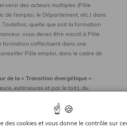
ervenir des acteurs multiples (Pôle
ic de l’emploi, le Département, etc.) dans
 Toutefois, quelle que soit la formation
nanceur, vous devez être inscrit à Pôle
 formation s’effectuent dans une
conseiller Pôle emploi, dans le cadre de
ur de la « Transition énergétique »
:
eure, extérieures et par le toit), du
eaux jusqu’à la production avec des
onnerie à isolation répartie, etc…
rs :
Des actions de formation continue
lise des cookies et vous donne le contrôle sur c