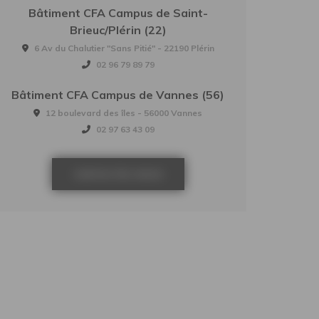
Bâtiment CFA Campus de Saint-
Brieuc/Plérin (22)
6 Av du Chalutier "Sans Pitié" - 22190 Plérin
02 96 79 89 79
Bâtiment CFA Campus de Vannes (56)
12 boulevard des îles - 56000 Vannes
02 97 63 43 09
CONTACTEZ-NOUS