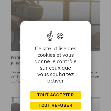
FORMATION CONTINUE
Ce site utilise des
cookies et vous
FORMATION LOGICIEL AUTOCAD –
donne le contrôle
ELECTRICITÉ
sur ceux que
Présentation succincte de la formation Réaliser depuis un
vous souhaitez
CCTP un plan d’Exécution ElectriqueConversion du plan en
activer
.pdf et impression en...
TOUT ACCEPTER
TOUT REFUSER