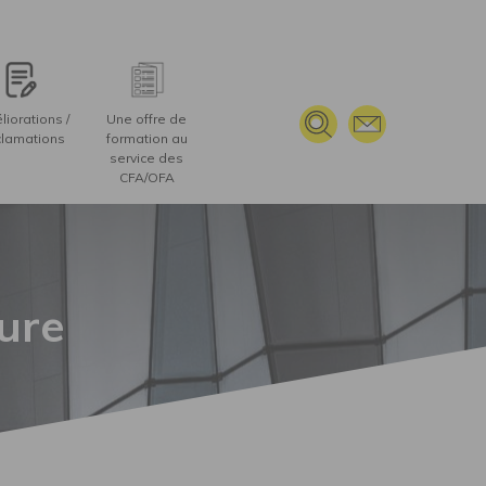
iorations /
Une offre de
lamations
formation au
service des
CFA/OFA
ure