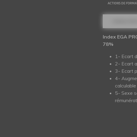
CONSULTER 
Index EGA PR
78%
1- Ecart 
2- Ecart 
3- Ecart 
4- Augmen
calculable
5- Sexe s
rémunérat