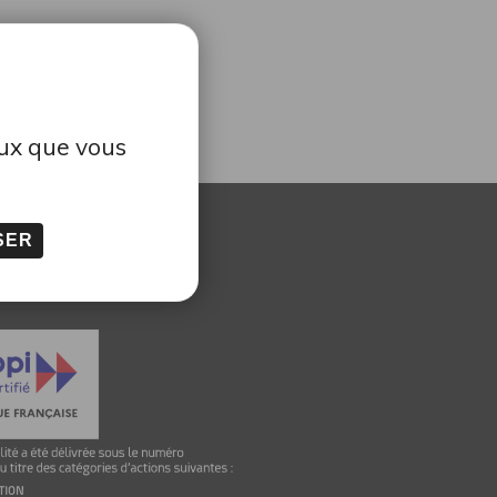
eux que vous
SER