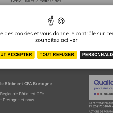
Génie Civil et la maîtrise des...
lise des cookies et vous donne le contrôle sur c
souhaitez activer
OUT ACCEPTER
TOUT REFUSER
PERSONNALI
ale Bâtiment CFA Bretagne
n Régionale Bâtiment CFA
e Bretagne et nous