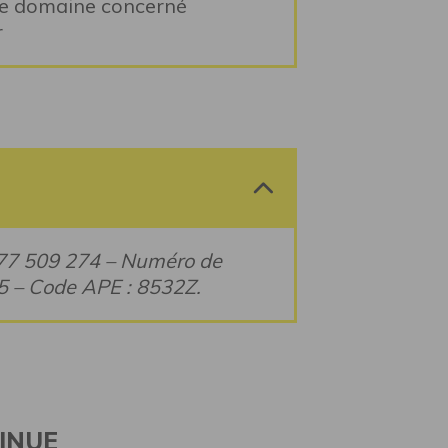
 le domaine concerné
r
777 509 274 – Numéro de
35 – Code APE : 8532Z.
INUE