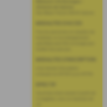
Bâtiment CFA Bretagne –
Antenne de Quéven
Rue Blaise Pascal, 56530 Quéven
MODALITES D’ACCES
Pour les personnes en situation de
handicap, un accompagnement
spécifique peut être envisagé pour
faciliter leur parcours
MODALITES D’INSCRIPTION
• Sur dossier d’inscription
• Session en INTER ou en INTRA
EFFECTIF
Ouverture d’une session à partir de
4 stagiaires, avec un maximum de
10