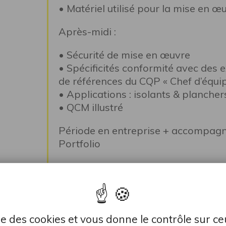
• Matériel utilisé pour la mise en œ
Après-midi :
• Sécurité de mise en œuvre
• Spécificités conformité avec des e
de références du CQP « Chef d’équip
• Applications : isolants & plancher
• QCM illustré
Période en entreprise + accompagn
Portfolio
Jour 3
• Passage devant le jury : demi – jo
passage
lise des cookies et vous donne le contrôle sur c