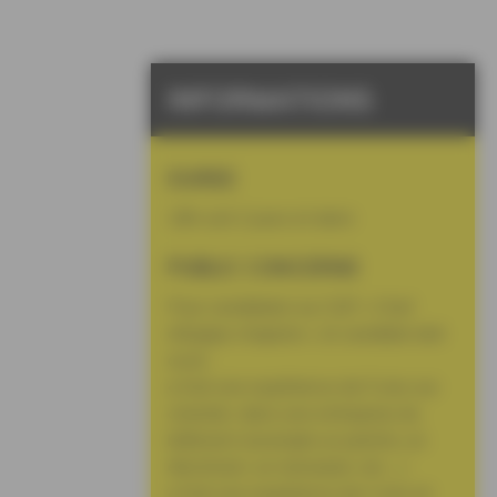
INFORMATIONS
DUREE
18h soit 2 jours et demi
PUBLIC CONCERNE
Pour candidater au CQP « Chef
d’équipe chapiste », le candidat doit
avoir :
• Soit une expérience de 5 ans sur
chantier, dans une entreprise du
bâtiment (exemple un peintre, un
électricien, un menuisier, etc.…)
• Soit une expérience de 3 ans et