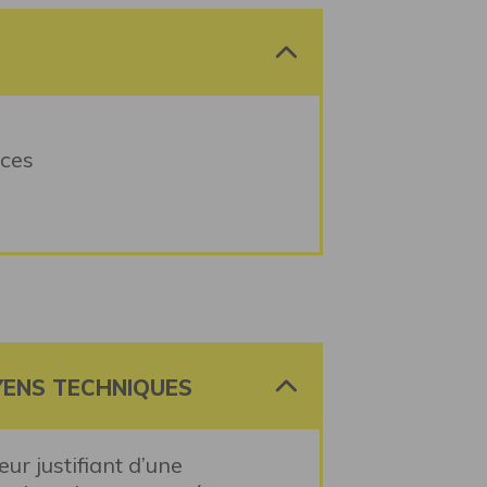
nces
YENS TECHNIQUES
r justifiant d’une