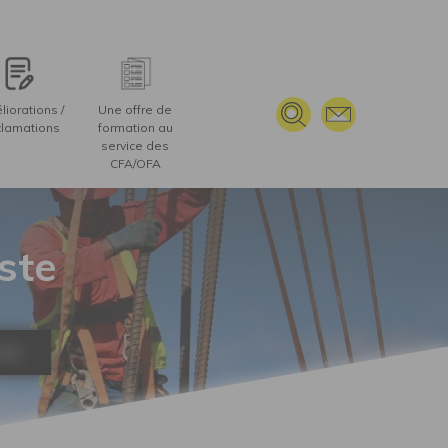
TERVENANT(S), OUTILS ET MOYENS TECHNIQUES
iorations /
Une offre de
lamations
formation au
service des
CFA/OFA
ste
ION