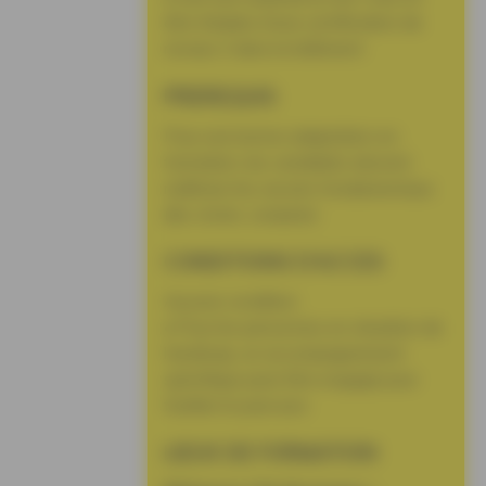
être titulaire d’une certification de
niveau 3 dans le bâtiment
PREREQUIS
Pour une bonne adaptation en
formation, les candidats doivent
maîtriser les savoirs fondamentaux
(lire, écrire, compter)
CONDITIONS D’ACCES
Aucune condition
• Pour les personnes en situation de
handicap, un accompagnement
spécifique peut être engagé pour
faciliter le parcours
LIEUX DE FORMATION