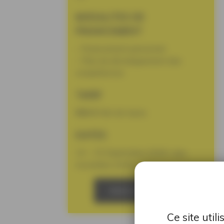
MODALITES DE
FINANCEMENT
– Financement personnel
– Plan de développement des
compétences
TARIF
550 €
Net de taxes
DATES
14 – 15 Septembre 2026 / Jury
novembre 2026
NOUS CONTACTER
Ce site uti