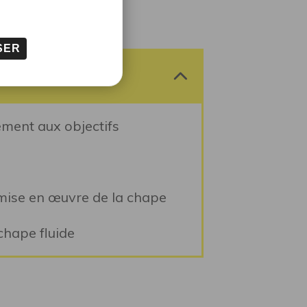
SER
ment aux objectifs
 mise en œuvre de la chape
chape fluide