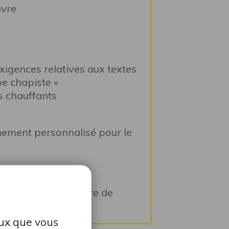
uvre
xigences relatives aux textes
e chapiste »
s chauffants
ement personnalisé pour le
urnée suivant horaire de
eux que vous