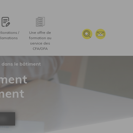
s le bâtiment
TERVENANT(S), OUTILS ET MOYENS TECHNIQUES
iorations /
Une offre de
lamations
formation au
service des
CFA/OFA
 dans le bâtiment
ment
iment
ION