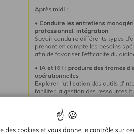
Après midi :
• Conduire les entretiens managéri
professionnel, intégration
Savoir conduire différents types d’
prenant en compte les besoins spéci
afin de favoriser l’efficacité du dia
• IA et RH : produire des trames d’
opérationnelles
Explorer l’utilisation des outils d’int
faciliter la gestion des ressources
création de documents et la standa
• IA et RH : produire des trames d’
opérationnelles
Explorer l’utilisation des outils d’int
lise des cookies et vous donne le contrôle sur c