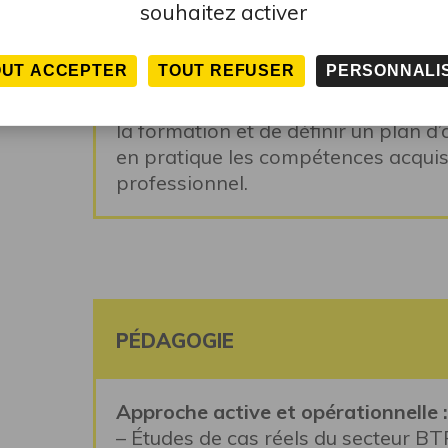
faciliter la gestion des ressources
souhaitez activer
création de documents et la standa
OUT ACCEPTER
TOUT REFUSER
PERSONNALI
• Evaluation du module et du plan d
Permettre aux participants d’évalue
la formation et de définir un plan d
en pratique les compétences acquis
professionnel.
PÉDAGOGIE
Approche active et opérationnelle :
– Études de cas réels du secteur BT