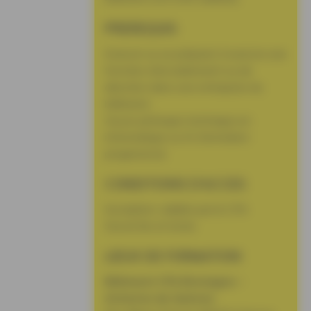
PREREQUIS
Exercer ou se préparer à exercer une
fonction d’encadrement ou de
direction dans une entreprise du
bâtiment.
Aucun prérequis technique en
informatique ou IA (formation
progressive)
CONDITIONS D’ACCES
Inscription validée par le CFA
Savoir lire et écrire
LIEUX DE FORMATION
Bâtiment CFA Bretagne –
Antenne de Quéven