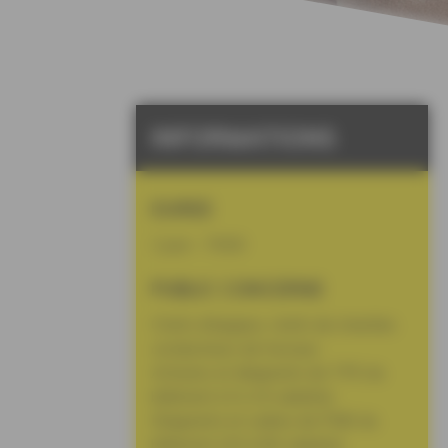
INFORMATIONS
DUREE
1 jour – 7h00
PUBLIC CONCERNE
Chefs d’équipes, chefs de chantier,
conducteurs de travaux
Artisans et dirigeants de TPE du
bâtiment (3 à 10 salariés)
Dirigeants et cadres de PME du
bâtiment (20 à 80 salariés)