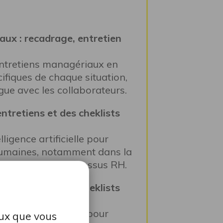
aux : recadrage, entretien
entretiens managériaux en
fiques de chaque situation,
logue avec les collaborateurs.
entretiens et des cheklists
elligence artificielle pour
 humaines, notamment dans la
rdisation des processus RH.
entretiens et des cheklists
elligence artificielle pour
eux que vous