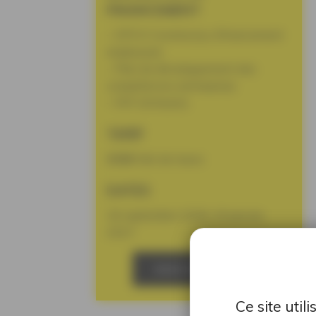
FINANCEMENT
– OPCO Constructys (Financement
employeur)
– Plan de développement des
compétences (entreprise)
– FAF (Artisans)
TARIF
330€
Net de taxes
DATES
16 septembre 2026, 20 janvier
2027
NOUS CONTACTER
Ce site uti