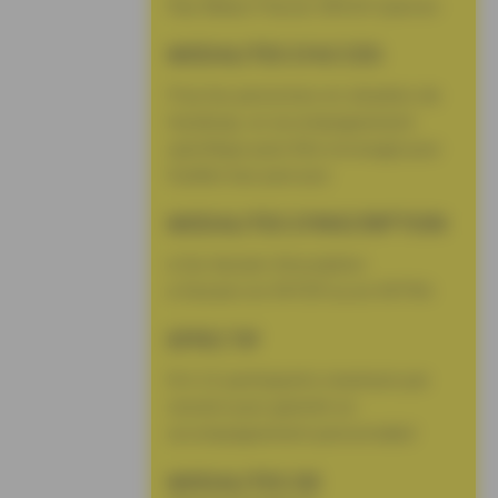
Rue Blaise Pascal, 56530 Quéven
MODALITES D’ACCES
Pour les personnes en situation de
handicap, un accompagnement
spécifique peut être envisagé pour
faciliter leur parcours
MODALITES D’INSCRIPTION
• Sur dossier d’inscription
• Session en INTER ou en INTRA
EFFECTIF
8 à 12 participants maximum par
session pour garantir un
accompagnement personnalisé
MODALITES DE