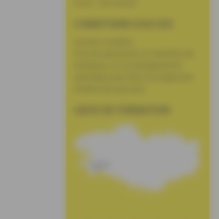
Avoir + de 18 ans.
CONDITIONS D’ACCES
Aucune condition.
Pour les personnes en situation de
handicap, un accompagnement
spécifique peut être envisagé pour
faciliter leur parcours.
LIEUX DE FORMATION