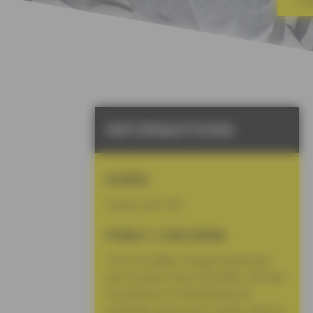
FO
INFORMATIONS
DUREE
2 jours soit 14h
PUBLIC CONCERNE
Tout travailleur chargé d’exécuter
des travaux et/ou d’installer, de faire
fonctionner et d’entretenir les
matériels qui lui sont confiés, dans le