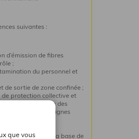
nces suivantes :
on d’émission de fibres
ôle ;
ntamination du personnel et
t de sortie de zone confinée ;
de protection collective et
tion et d’aspiration des
iliser selon les consignes
ements et alerter le
eux que vous
nes d’hygiène dans la base de