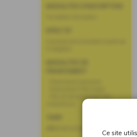
MODALITES D’INSCRIPTION
Par bulletin d’inscription.
EFFECTIF
Ouverture de la formation à partir de
6 stagiaires.
MODALITES DE
FINANCEMENT
– Financement personnel
– Financement Pôle Emploi
– Plan de développement des
compétences
TARIF
495 €
Net de taxes
Ce site uti