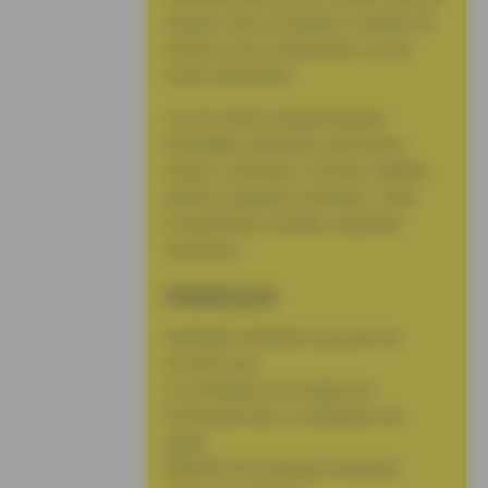
respect des procédures, du plan de
retrait ou de confinement, ou du
mode opératoire.
Ascensoriste, diagnostiqueur
immobilier (amiante), électricien,
maçon, menuisier, monteur câbleur,
peintre, plaquiste, plombier, solier
moquettiste, ravaleur, tapissier,
tuyauteur…
PREREQUIS
Aptitude médicale au poste de
travail à jour.
Ce prérequis est exigé pour
l’ensemble des 4 catégories de
public.
Maîtrise de la langue française.