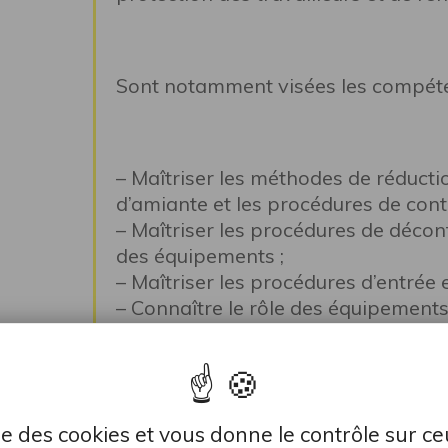
Sont notamment visées les compéte
– Maîtriser les méthodes de réducti
d’amiante et les procédures de contr
– Maîtriser les procédures de déco
des équipements ;
– Maîtriser les procédures d’entrée e
– Connaître le rôle des équipements 
notamment les dispositifs de ventila
poussières à la source. Savoir les ut
établies. Détecter des dysfonctionn
personnel d’encadrement ;
lise des cookies et vous donne le contrôle sur c
– Connaître et appliquer les consig