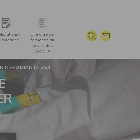
ER AMIANTE SS4
TERVENANT(S), OUTILS ET MOYENS TECHNIQUES
iorations /
Une offre de
lamations
formation au
service des
CFA/OFA
NTIER AMIANTE SS4
E
ER