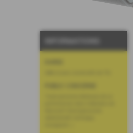
INFORMATIONS
DUREE
14h
(2 jours consécutifs de 7h)
PUBLIC CONCERNE
Toute personne désireuse de se
perfectionner dans l’utilisation de
Microsoft Word (personnel
administratif, technique,
enseignant…)