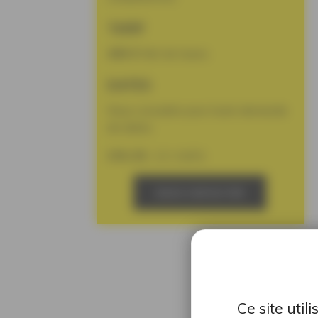
TARIF
490 €
Net de taxes.
DATES
Nous consulter pour toute demande
de dates.
CFA 35 :
13-14/01
NOUS CONTACTER
Ce site uti