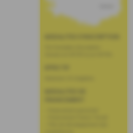
MODALITES D’INSCRIPTION
Par formulaire d’inscription.
Session en INTER ou en INTRA.
EFFECTIF
Maximum 10 stagiaires.
MODALITES DE
FINANCEMENT
– Financement personnel
– Financement France Travail
– Plan de développement des
compétences