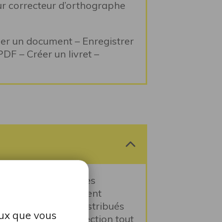
ur correcteur d’orthographe
r un document – Enregistrer
DF – Créer un livret –
u travers de modules
 sous l’accompagnement
 travaux dirigés distribués
eux que vous
activités avec correction tout