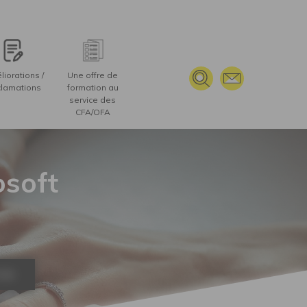
rd
TERVENANT(S), OUTILS ET MOYENS TECHNIQUES
iorations /
Une offre de
lamations
formation au
service des
CFA/OFA
osoft
ION