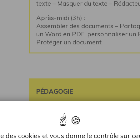
texte – Masquer du texte – Rédacte
Après-midi (3h) :
Assembler des documents – Partage
un Word en PDF, personnaliser un P
Protéger un document
PÉDAGOGIE
Perfectionnement des techniques a
thématiques d’activités à réaliser
permanent du formateur. Fichiers de
lise des cookies et vous donne le contrôle sur c
au début du stage et projection des 