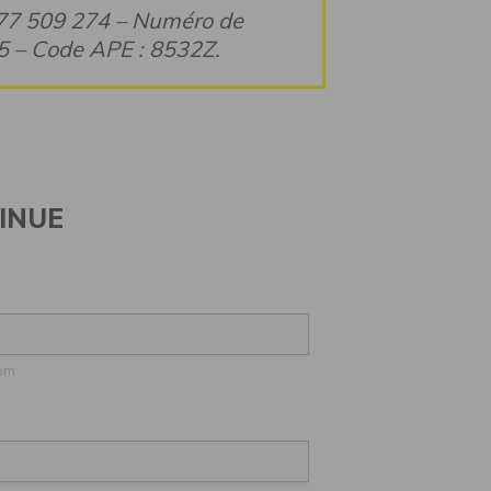
777 509 274 – Numéro de
35 – Code APE : 8532Z.
INUE
om