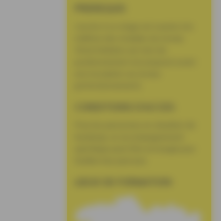
PREREQUIS
L’accès à ce stage est soumis à la
maîtrise des modules du niveau
Word Initiation (un test de
positionnement est proposé avant
une inscription au niveau
perfectionnement)
CONDITIONS D’ACCES
Pour les personnes en situation de
handicap, un accompagnement
spécifique peut être envisagé pour
faciliter leur parcours.
LIEUX DE FORMATION