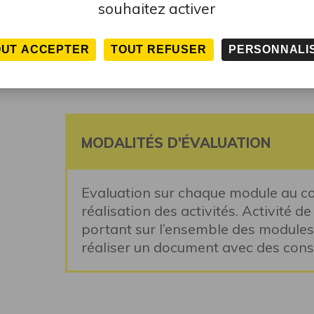
souhaitez activer
au long du stage. Tutoriels détaillés
chaque module présenté.
OUT ACCEPTER
TOUT REFUSER
PERSONNALI
MODALITÉS D'ÉVALUATION
Evaluation sur chaque module au cou
réalisation des activités. Activité d
portant sur l’ensemble des modules 
réaliser un document avec des cons