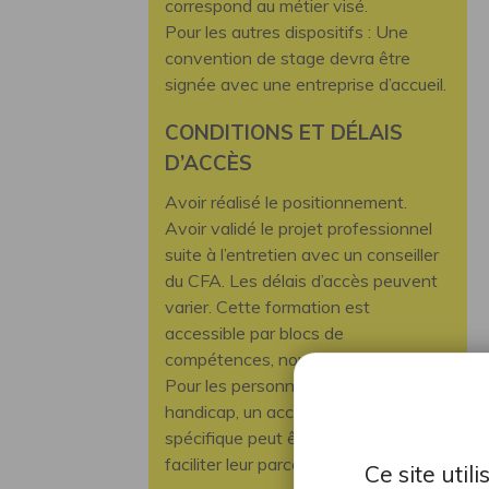
correspond au métier visé.
Pour les autres dispositifs : Une
convention de stage devra être
signée avec une entreprise d’accueil.
CONDITIONS ET DÉLAIS
D’ACCÈS
Avoir réalisé le positionnement.
Avoir validé le projet professionnel
suite à l’entretien avec un conseiller
du CFA. Les délais d’accès peuvent
varier. Cette formation est
accessible par blocs de
compétences, nous contacter.
Pour les personnes en situation de
handicap, un accompagnement
spécifique peut être envisagé pour
faciliter leur parcours.
Ce site uti