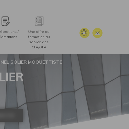
iorations /
Une offre de
lamations
formation au
service des
CFA/OFA
NNEL SOLIER MOQUETTISTE
LIER
RMATION