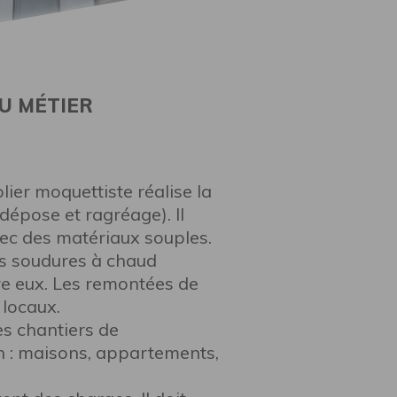
U MÉTIER
olier moquettiste réalise la
dépose et ragréage). Il
vec des matériaux souples.
Les soudures à chaud
re eux. Les remontées de
 locaux.
es chantiers de
n : maisons, appartements,