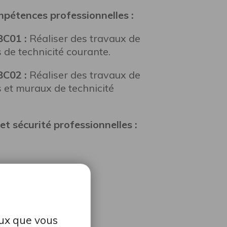
mpétences professionnelles :
BC01 :
Réaliser des travaux de
 de technicité courante.
BC02 :
Réaliser des travaux de
 et muraux de technicité
t sécurité professionnelles :
 aux connaissances
nologique
eux que vous