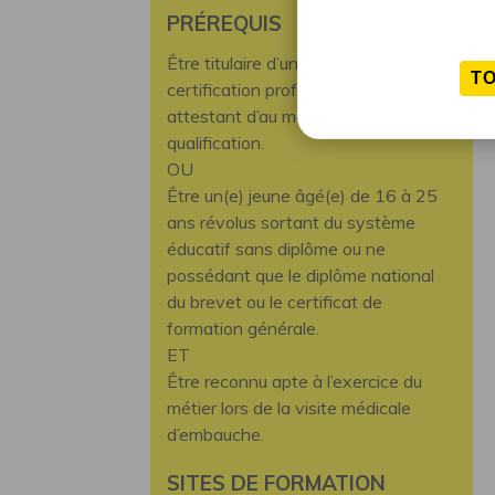
PRÉREQUIS
Être titulaire d’un diplôme ou d’une
T
certification professionnelle
attestant d’au moins un niveau 3 de
qualification.
OU
Être un(e) jeune âgé(e) de 16 à 25
ans révolus sortant du système
éducatif sans diplôme ou ne
possédant que le diplôme national
du brevet ou le certificat de
formation générale.
ET
Être reconnu apte à l’exercice du
métier lors de la visite médicale
d’embauche.
SITES DE FORMATION