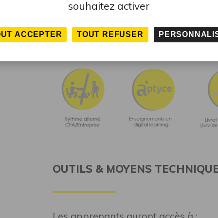
souhaitez activer
MÉTHODES PÉDAGOGIQUES
OUT ACCEPTER
TOUT REFUSER
PERSONNALI
OUTILS & MOYENS TECHNIQU
Les apprenants auront accès à :