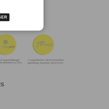
SER
ES