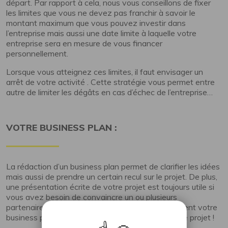
départ. Par rapport à cela, nous vous conseillons de fixer
les limites que vous ne devez pas franchir à savoir le
montant maximum que vous pouvez investir dans
l’entreprise mais aussi une date limite à laquelle votre
entreprise sera en mesure de vous financer
personnellement.
Lorsque vous atteignez ces limites, il faut envisager un
arrêt de votre activité . Cette stratégie vous permet entre
autre de limiter les dégâts en cas d’échec de l’entreprise…
VOTRE BUSINESS PLAN :
La rédaction d’un business plan permet de clarifier les idées
mais aussi de prendre un certain recul sur le projet. De plus,
une présentation écrite de votre projet est toujours utile si
vous avez besoin de convaincre un ou plusieurs
partenaires. Ceux-ci vous demanderont logiquement votre
business plan pour obtenir plus de détails sur votre projet !