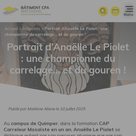
Panneau de gestion des cookies
Menu
Accueil
>
Actualités
>
Portrait d’Anaëlle Le Piolet : une
championne du carrelage… et du gouren !
Portrait d’Anaëlle Le Piolet
: une championne du
carrelage… et du gouren !
Publié par Maëlane Aliane le 10 juillet 2025
Au
campus de Quimper
, dans la formation
CAP
Carreleur Mosaïste en un an
,
Anaëlle Le Piolet
se
distingue autant par son parcours atypique que par son