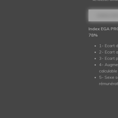
CONSULTER 
Index EGA PR
78%
1- Ecart 
2- Ecart 
3- Ecart 
4- Augmen
calculable
5- Sexe s
rémunérat