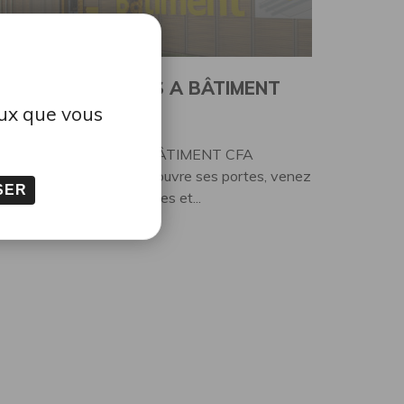
ARTICLE
ORTES OUVERTES A BÂTIMENT
eux que vous
FA MORBIHAN
ORTES OUVERTES A BÂTIMENT CFA
ORBIHAN Le CFA vous ouvre ses portes, venez
SER
la rencontre de nos équipes et...