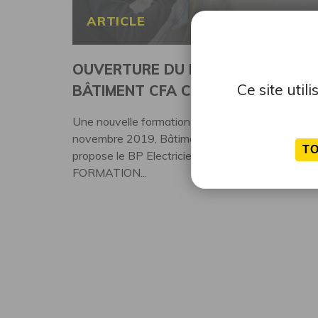
ARTICLE
OUVERTURE DU BP ÉLECTRICITÉ A
Ce site uti
BÂTIMENT CFA CÔTES D’ARMOR
Une nouvelle formation disponiblle Depuis début
novembre 2019, Bâtiment CFA Côtes d'Armor
T
propose le BP Electricien. CONTENU DE LA
FORMATION...