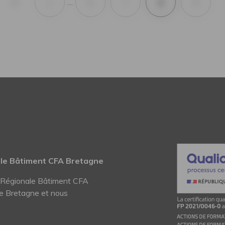
1
6
7
8
9
…
ale Bâtiment CFA Bretagne
n Régionale Bâtiment CFA
e Bretagne et nous