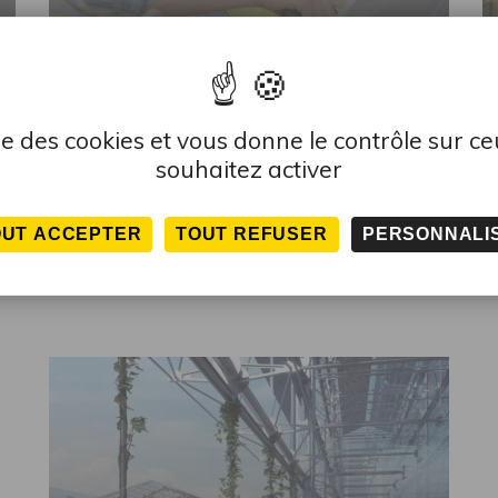
ARTICLE
LES PORTES OUVERTES 2020
P
lise des cookies et vous donne le contrôle sur c
DÉCOUVREZ NOS FORMATIONS
C
souhaitez activer
Les 4 CFA Bâtiment Bretagne vous ouvrent leurs
P
portes L'ensemble de nos CFA organisent leurs
M
OUT ACCEPTER
TOUT REFUSER
PERSONNALI
portes ouvertes aux mois de...
à 