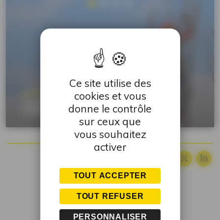
Ce site utilise des
cookies et vous
ACTUALITÉ
J’ÉCRIS TON NOM – LE FILM DES CAP+ DU
donne le contrôle
CAMPUS DE MONTGERMONT
sur ceux que
vous souhaitez
activer
Partager :
TOUT ACCEPTER
TOUT REFUSER
PERSONNALISER