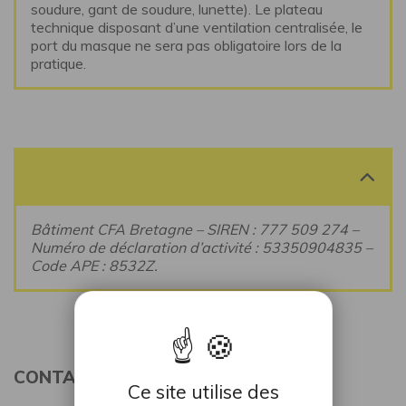
soudure, gant de soudure, lunette). Le plateau
technique disposant d’une ventilation centralisée, le
port du masque ne sera pas obligatoire lors de la
pratique.
Bâtiment CFA Bretagne – SIREN : 777 509 274 –
Numéro de déclaration d’activité : 53350904835 –
Code APE : 8532Z.
CONTACT FORMATION CONTINUE
Ce site utilise des