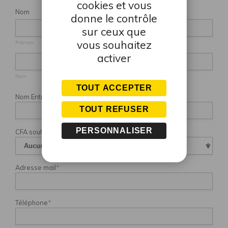
cookies et vous
Nom
donne le contrôle
sur ceux que
vous souhaitez
Prénom
activer
Nom
TOUT ACCEPTER
Nom Entreprise
*
TOUT REFUSER
PERSONNALISER
CFA souhaité
*
Adresse mail
*
Téléphone
*