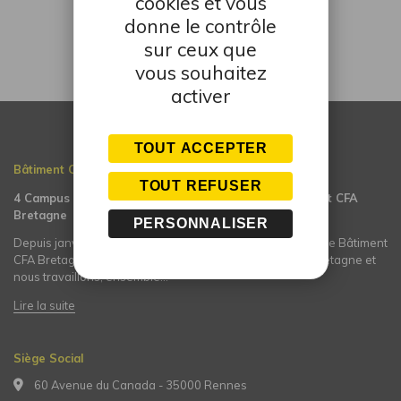
cookies et vous
donne le contrôle
sur ceux que
vous souhaitez
activer
TOUT ACCEPTER
Bâtiment CFA BRETAGNE
TOUT REFUSER
4 Campus réunis en une association régionale Bâtiment CFA
Bretagne
PERSONNALISER
Depuis janvier 2011, nous sommes l’Association Régionale Bâtiment
CFA Bretagne composée de 4 campus du Bâtiment de Bretagne et
nous travaillons, ensemble…
Lire la suite
Siège Social
60 Avenue du Canada - 35000 Rennes