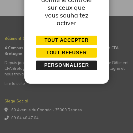
sur ceux que
vous souhaitez
activer
Bâtiment CFA BRETAGNE
TOUT ACCEPTER
4 Campus réunis en une association régionale Bâtiment CFA
TOUT REFUSER
Bretagne
Depuis janvier 2011, nous sommes l’Association Régionale Bâtiment
PERSONNALISER
CFA Bretagne composée de 4 campus du Bâtiment de Bretagne et
nous travaillons, ensemble…
Lire la suite
Siège Social
60 Avenue du Canada - 35000 Rennes
09 64 46 47 64