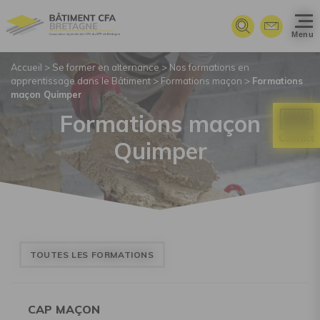
Panneau de gestion des cookies
Menu
Accueil
>
Se former en alternance
>
Nos formations en
apprentissage dans le Bâtiment
>
Formations maçon
>
Formations
maçon Quimper
Formations maçon
Quimper
TOUTES LES FORMATIONS
CAP MAÇON