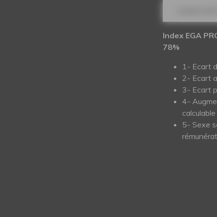
CONSULTER 
Index EGA PR
78%
1- Ecart 
2- Ecart 
3- Ecart 
4- Augmen
calculable
5- Sexe s
rémunérat