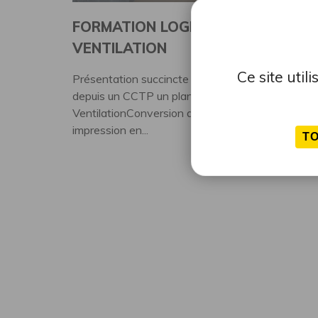
FORMATION LOGICIEL AUTOCAD –
VENTILATION
Ce site uti
Présentation succincte de la formation Réaliser
depuis un CCTP un plan d’Exécution
VentilationConversion du plan en .pdf et
impression en...
T