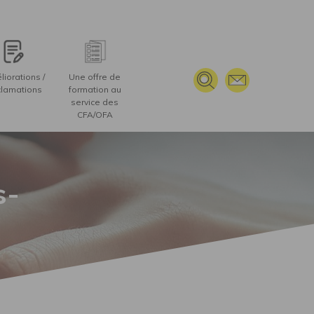
iorations /
Une offre de
lamations
formation au
service des
CFA/OFA
s-