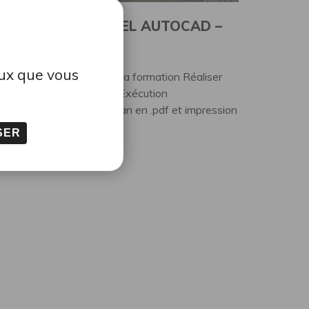
ORMATION LOGICIEL AUTOCAD –
LECTRICITÉ
eux que vous
résentation succincte de la formation Réaliser
epuis un CCTP un plan d’Exécution
lectriqueConversion du plan en .pdf et impression
...
SER