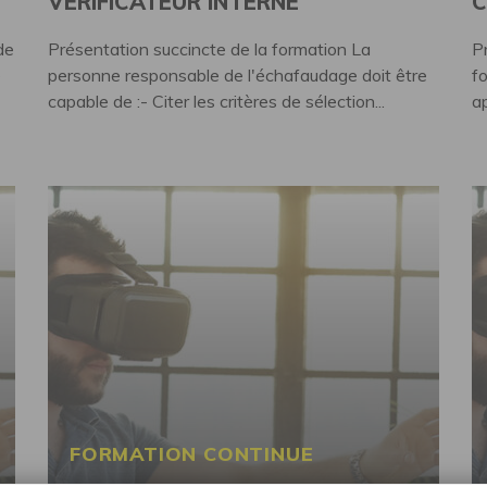
VÉRIFICATEUR INTERNE
C
de
Présentation succincte de la formation La
P
e
personne responsable de l'échafaudage doit être
f
capable de :- Citer les critères de sélection...
ap
FORMATION CONTINUE