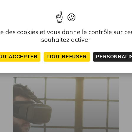
FORMATION LOGICIEL AUTOCAD –
F
PLOMBERIE
E
lise des cookies et vous donne le contrôle sur c
Présentation succincte de la formation Grâce à la
P
souhaitez activer
formation Logiciel Autocad - Plomberie, vous
d
apprendrez à réaliser un plan d'exécution...
E
en
OUT ACCEPTER
TOUT REFUSER
PERSONNALI