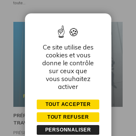
toute...
Ce site utilise des
cookies et vous
donne le contrôle
sur ceux que
vous souhaitez
activer
FORMATION CONTINUE
TOUT ACCEPTER
PRÉPARATION À L’AUTORISATION DES
TOUT REFUSER
TRAVAUX EN HAUTEUR : SITE ÉQUIPÉ
PERSONNALISER
PRÉSENTATION SUCCINCTE DE LA FORMATION Cette